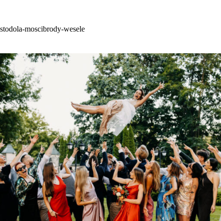
Przejdź
do
treści
stodola-moscibrody-wesele