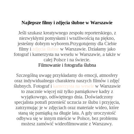
Najlepsze filmy i zdjęcia ślubne w Warszawie
Jeśli szukasz kreatywnego zespołu reporterskiego, z
niezwykłymi pomysłami i wrażliwością na piękno,
jesteśmy dobrym wyborem.Przygotujemy dla Ciebie
filmy i
zdjęcia ślubne
w Warszawie. Działamy jako
fotograf i kamerzysta na weselu w Warszawie, a także w
całej Polsce i na świecie.
Filmowanie i fotografia ślubna
Szczególną uwagę przykładamy do emocji, atmosfery
oraz indywidualnego charakteru naszych filmów i zdjęć
ślubnych. Fotograf i
kamerzysta na wesele
w Warszawie
to znacznie więcej niż tylko pamiątkowe kadry z
wyjątkowego, odświętnego dnia. Doświadczony
specjalista potrafi przenieść uczucia ze ślubu i przyjęcia,
zatrzymując je w zdjęciach oraz materiale wideo, które
staną się pamiątką na długie lata. A gdy uroczystość
odbywa się w innym mieście w Polsce, bez problemu
możesz zamówić wideofilmowanie z Warszawy.