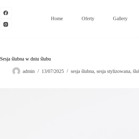
Przejdź
do
treści
Home
Oferty
Gallery
Sesja ślubna w dniu ślubu
admin
13/07/2025
sesja ślubna
,
sesja stylizowana
,
śl