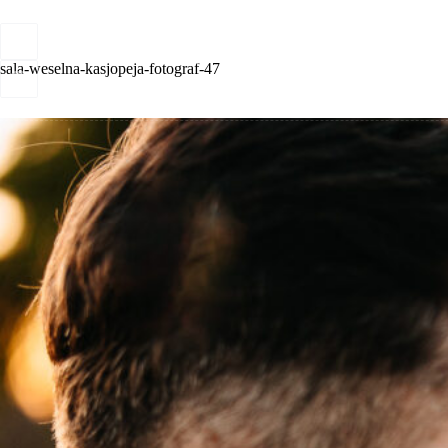
Przejdź
do
treści
Home
Oferty
Gallery
sala-weselna-kasjopeja-fotograf-47