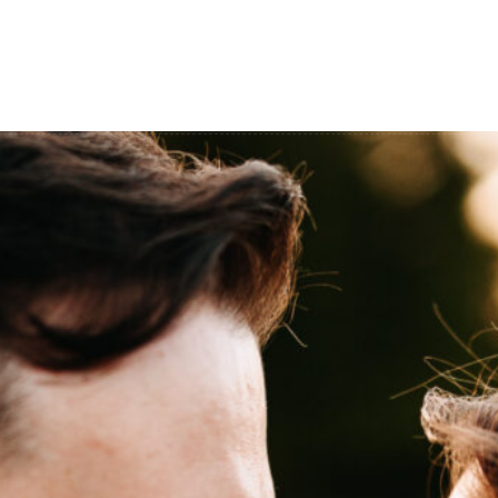
Film ślubny
Blog
o mnie
Konta