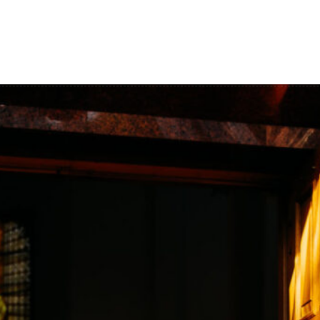
Film ślubny
Blog
o mnie
Konta