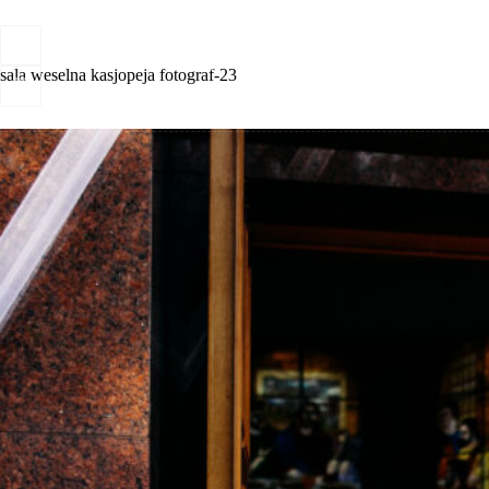
Przejdź
do
treści
Home
Oferty
Gallery
sala weselna kasjopeja fotograf-23