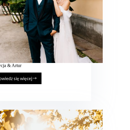
ycja & Artur
wiedz się więcej
Patrycja
&
Artur