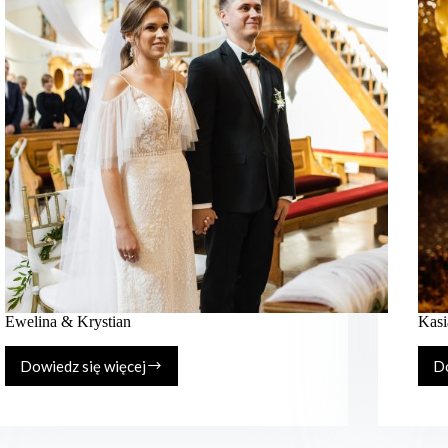
Ewelina & Krystian
Kasi
Dowiedz się więcej
Do
Ewelina
&
Krystian