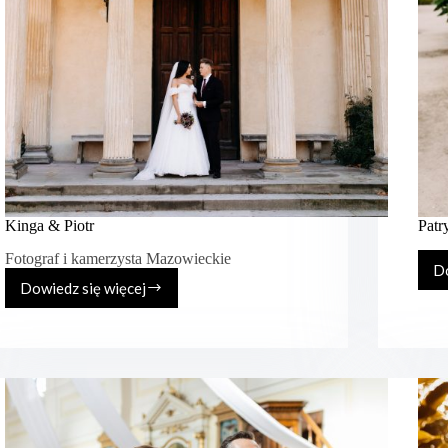
Kinga & Piotr
Patr
Fotograf i kamerzysta Mazowieckie
Do
Dowiedz się więcej
Kinga
&
Piotr