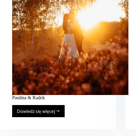
Paulina & Radek
Dowiedz się więcej
Paulina
&
Radek