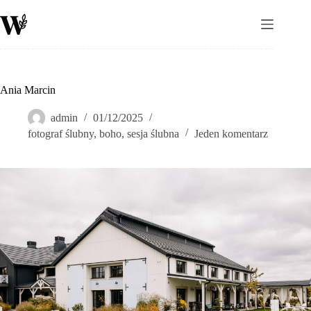
Przejdź
do
treści
Ania Marcin
admin
01/12/2025
fotograf ślubny
,
boho
,
sesja ślubna
Jeden komentarz