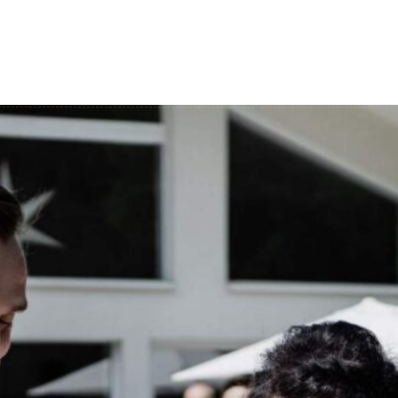
Film ślubny
Blog
o mnie
Konta