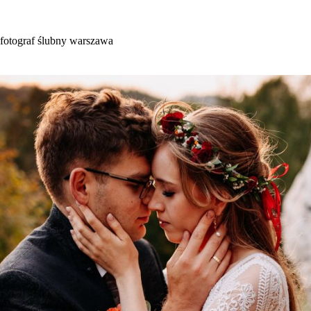
Przejdź
do
treści
fotograf ślubny warszawa