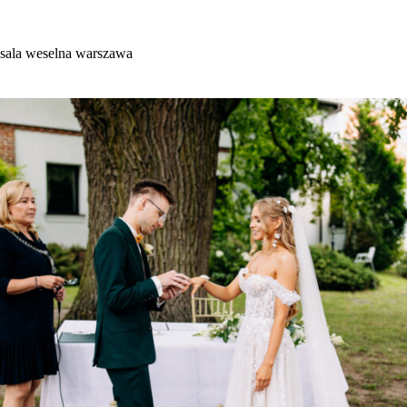
Przejdź
do
treści
sala weselna warszawa